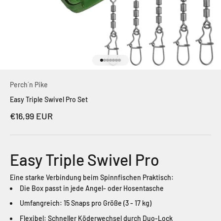
Gehe zu Element 1
Gehe zu Element 2
Gehe zu Element 3
Gehe zu Element 4
Gehe zu Element 5
Gehe zu Element 6
Gehe zu Element 7
Perch´n Pike
Easy Triple Swivel Pro Set
Angebot
€16,99 EUR
Easy Triple Swivel Pro
Eine starke Verbindung beim Spinnfischen Praktisch:
Die Box passt in jede Angel- oder Hosentasche
Umfangreich: 15 Snaps pro Größe (3 - 17 kg)
Flexibel: Schneller Köderwechsel durch Duo-Lock