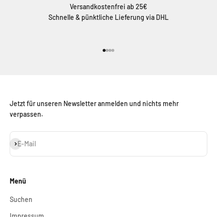
Versandkostenfrei ab 25€
Schnelle & pünktliche Lieferung via DHL
Gehe zu Element 1
Gehe zu Element 2
Gehe zu Element 3
Gehe zu Element 4
Jetzt für unseren Newsletter anmelden und nichts mehr
verpassen.
Abonnieren
E-Mail
Menü
Suchen
Impressum