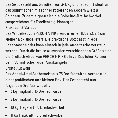
Das Set besteht aus 5 Größen von 3-17kg und ist somit ideal für
das Spinnfischen mit schnell rotierenden Ködern wie z.B.
Spinnern. Zudem eignen sich die Sbirolino-Dreifachwirbel
ausgezeichnet für Forellenteig-Montagen.
Praktisch & Variabel
Das Wirbelset von PERCH`N PIKE wird in einer 11,5 x 7,5 x 3 cm
kleinen Box angeliefert. Die praktische Box passt in jede
Hosentasche oder kann einfach in jede Angeltasche verstaut
werden. Durch die breite Auswahl an verschiedenen Größen sind
die Dreifachwirbel von PERCH`N PIKE ein verlässlicher Partner
beim Spinnfischen oder Ansitzangeln.
Breite Auswahl
Das Angelwirbel Set besteht aus 75 Dreifachwirbel verpackt in
einer praktischen und kleinen Box. Das Set besteht aus
folgenden Dreifachwirbeln:
3 kg Tragkraft, 15 Dreifachwirbel
8 kg Tragkraft,
15 Dreifachwirbel
10 kg Tragkraft, 15 Dreifachwirbel
11 kg Tragkraft,
15 Dreifachwirbel